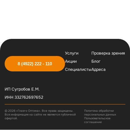
Услуги
Проверка зрения
Акции
Блог
8 (4922) 222 - 110
Специалисты
Адреса
ИП Сугробов Е.М.
ИНН 332762697652
© 2026 «Глазго Оптика». Все права защищены.
Политика обработки
Вся информация на сайте не является публичной
персональных данных
офертой.
Пользовательское
соглашение